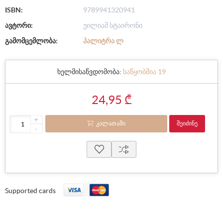
ISBN:
9789941320941
ავტორი:
უილიამ სტაირონი
გამომცემლობა:
ᲞᲐᲚᲘᲢᲠᲐ Ლ
ხელმისაწვდომობა:
საწყობშია 19
24,95 ₾
+
ᲙᲐᲚᲐᲗᲐᲨᲘ
ᲨᲔᲘᲫᲘᲜᲔ
-
Supported cards