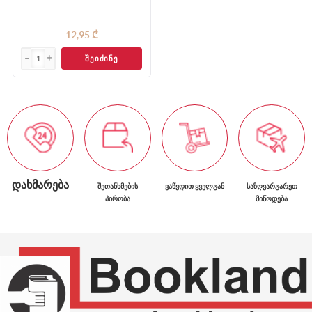
12,95 ₾
ᲨᲔᲘᲫᲘᲜᲔ
ᲓᲐᲮᲛᲐᲠᲔᲑᲐ
ᲨᲔᲗᲐᲜᲮᲛᲔᲑᲘᲡ
ᲕᲐᲬᲕᲓᲘᲗ ᲧᲕᲔᲚᲒᲐᲜ
ᲡᲐᲖᲦᲕᲐᲠᲒᲐᲠᲔᲗ
ᲞᲘᲠᲝᲑᲐ
ᲛᲘᲬᲝᲓᲔᲑᲐ