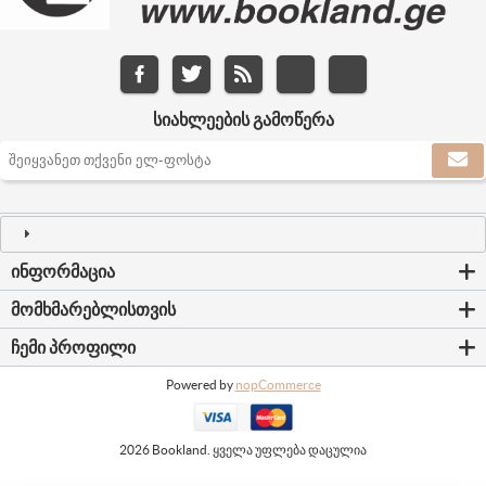
ᲡᲘᲐᲮᲚᲔᲔᲑᲘᲡ ᲒᲐᲛᲝᲬᲔᲠᲐ
ᲘᲜᲤᲝᲠᲛᲐᲪᲘᲐ
ᲛᲝᲛᲮᲛᲐᲠᲔᲑᲚᲘᲡᲗᲕᲘᲡ
ᲩᲔᲛᲘ ᲞᲠᲝᲤᲘᲚᲘ
Powered by
nopCommerce
2026 Bookland. ყველა უფლება დაცულია