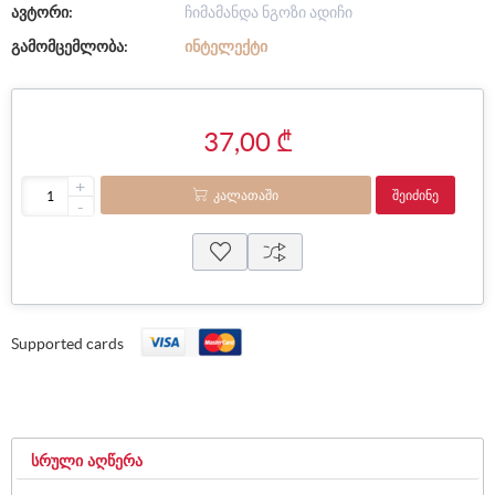
ავტორი:
ჩიმამანდა ნგოზი ადიჩი
გამომცემლობა:
ᲘᲜᲢᲔᲚᲔᲥᲢᲘ
37,00 ₾
+
ᲙᲐᲚᲐᲗᲐᲨᲘ
ᲨᲔᲘᲫᲘᲜᲔ
-
Supported cards
ᲡᲠᲣᲚᲘ ᲐᲦᲬᲔᲠᲐ