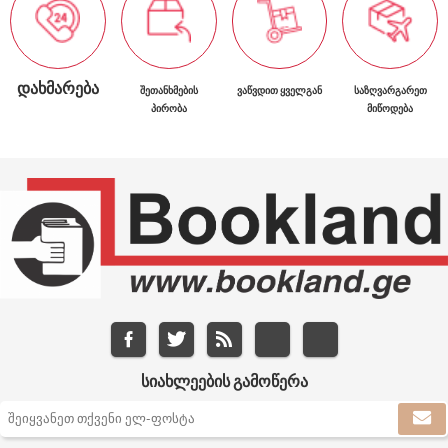
ᲓᲐᲮᲛᲐᲠᲔᲑᲐ
ᲨᲔᲗᲐᲜᲮᲛᲔᲑᲘᲡ
ᲕᲐᲬᲕᲓᲘᲗ ᲧᲕᲔᲚᲒᲐᲜ
ᲡᲐᲖᲦᲕᲐᲠᲒᲐᲠᲔᲗ
ᲞᲘᲠᲝᲑᲐ
ᲛᲘᲬᲝᲓᲔᲑᲐ
ᲡᲘᲐᲮᲚᲔᲔᲑᲘᲡ ᲒᲐᲛᲝᲬᲔᲠᲐ