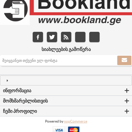
ᲡᲘᲐᲮᲚᲔᲔᲑᲘᲡ ᲒᲐᲛᲝᲬᲔᲠᲐ
ᲘᲜᲤᲝᲠᲛᲐᲪᲘᲐ
ᲛᲝᲛᲮᲛᲐᲠᲔᲑᲚᲘᲡᲗᲕᲘᲡ
ᲩᲔᲛᲘ ᲞᲠᲝᲤᲘᲚᲘ
Powered by
nopCommerce