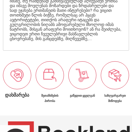
იმაზე, თუ რამდენად განსხვავებულად აღიქვამენ ერთსა
და იმავე მოვლენას მოზარდები და ზრდასრულები და
სად ეჯახება ერთმანეთს მათი ინტერესები? რა ვიცით
თოთხმეტი წლის ბიჭზე, რომელსაც არ ჰყავს
ავტორიტეტები, თითქოს არაფერი იტაცებს და
გულგრილობის ნიღაბს ამოფარებული მხოლოდ იმას
ნატრობს, მისგან არაფერი მოითხოვონ? ან რა შეიძლება,
ვიცოდეთ ერთი ჩვეულებრივი მასწავლებლის
ცხოვრებაზე, მის განცდებზე, მიღწევებზე,...
ᲓᲐᲮᲛᲐᲠᲔᲑᲐ
ᲨᲔᲗᲐᲜᲮᲛᲔᲑᲘᲡ
ᲕᲐᲬᲕᲓᲘᲗ ᲧᲕᲔᲚᲒᲐᲜ
ᲡᲐᲖᲦᲕᲐᲠᲒᲐᲠᲔᲗ
ᲞᲘᲠᲝᲑᲐ
ᲛᲘᲬᲝᲓᲔᲑᲐ