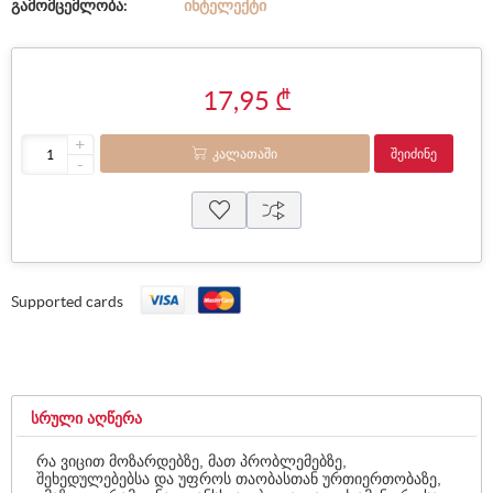
გამომცემლობა:
ᲘᲜᲢᲔᲚᲔᲥᲢᲘ
17,95 ₾
+
ᲙᲐᲚᲐᲗᲐᲨᲘ
ᲨᲔᲘᲫᲘᲜᲔ
-
Supported cards
ᲡᲠᲣᲚᲘ ᲐᲦᲬᲔᲠᲐ
რა ვიცით მოზარდებზე, მათ პრობლემებზე,
შეხედულებებსა და უფროს თაობასთან ურთიერთობაზე,