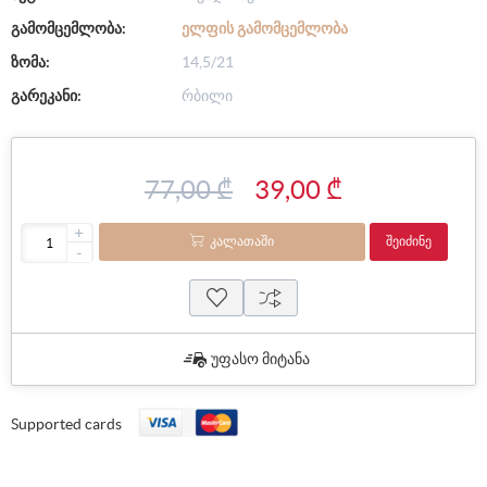
გამომცემლობა:
ᲔᲚᲤᲘᲡ ᲒᲐᲛᲝᲛᲪᲔᲛᲚᲝᲑᲐ
ზომა:
14,5/21
გარეკანი:
რბილი
77,00 ₾
39,00 ₾
+
ᲙᲐᲚᲐᲗᲐᲨᲘ
ᲨᲔᲘᲫᲘᲜᲔ
-
უფასო მიტანა
Supported cards