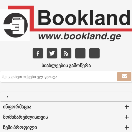
ᲡᲘᲐᲮᲚᲔᲔᲑᲘᲡ ᲒᲐᲛᲝᲬᲔᲠᲐ
ᲘᲜᲤᲝᲠᲛᲐᲪᲘᲐ
ᲛᲝᲛᲮᲛᲐᲠᲔᲑᲚᲘᲡᲗᲕᲘᲡ
ᲩᲔᲛᲘ ᲞᲠᲝᲤᲘᲚᲘ