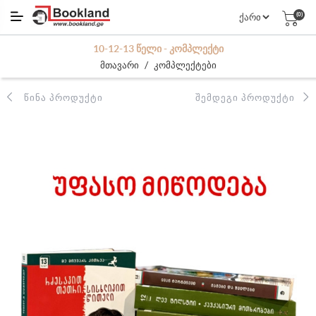
(0)
10-12-13 ᲬᲔᲚᲘ - ᲙᲝᲛᲞᲚᲔᲥᲢᲘ
/
მთავარი
კომპლექტები
ᲬᲘᲜᲐ ᲞᲠᲝᲓᲣᲥᲢᲘ
ᲨᲔᲛᲓᲔᲒᲘ ᲞᲠᲝᲓᲣᲥᲢᲘ