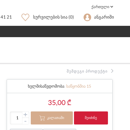
 41 21
Სურვილების Სია
(0)
Ანგარიში
ᲨᲔᲛᲓᲔᲒᲘ ᲞᲠᲝᲓᲣᲥᲢᲘ
ხელმისაწვდომობა:
საწყობშია 15
35,00 ₾
+
ᲙᲐᲚᲐᲗᲐᲨᲘ
ᲨᲔᲘᲫᲘᲜᲔ
-