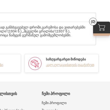
(0)
ად განსხვავებულ დროში,გარემოსა და ვითარებებში
ლი“(1934 წ.),„მცველნი გრალისა"(1937 წ.),
მოიცა წამყვან გერმანულ გამომცემლობებში.
ᲡᲐᲖᲦᲕᲐᲠᲒᲐᲠᲔᲗ ᲛᲘᲬᲝᲓᲔᲑᲐ
ბი
კალკულაციისთვის დააჭირეთ
ᲑᲚᲘᲡᲗᲕᲘᲡ
ᲩᲔᲛᲘ ᲞᲠᲝᲤᲘᲚᲘ
ჩემი პროფილი