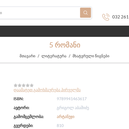
032 261
5 ᲠᲝᲛᲐᲜᲘ
/
/
მთავარი
ლიტერატურა
მხატვრული წიგნები
დაამატეთ გამოხმაურება პირველმა
ISBN:
9789941463617
ავტორი:
გრიგოლ აბაშიძე
გამომცემლობა:
ᲐᲠᲢᲐᲜᲣᲯᲘ
გვერდები:
810