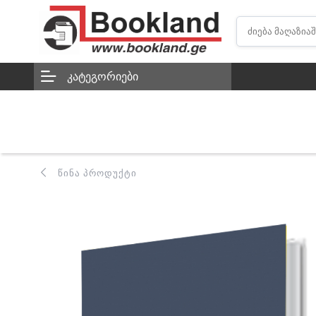
ᲙᲐᲢᲔᲒᲝᲠᲘᲔᲑᲘ
ᲬᲘᲜᲐ ᲞᲠᲝᲓᲣᲥᲢᲘ