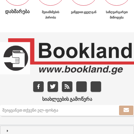
ᲓᲐᲮᲛᲐᲠᲔᲑᲐ
ᲨᲔᲗᲐᲜᲮᲛᲔᲑᲘᲡ
ᲕᲐᲬᲕᲓᲘᲗ ᲧᲕᲔᲚᲒᲐᲜ
ᲡᲐᲖᲦᲕᲐᲠᲒᲐᲠᲔᲗ
ᲞᲘᲠᲝᲑᲐ
ᲛᲘᲬᲝᲓᲔᲑᲐ
ᲡᲘᲐᲮᲚᲔᲔᲑᲘᲡ ᲒᲐᲛᲝᲬᲔᲠᲐ