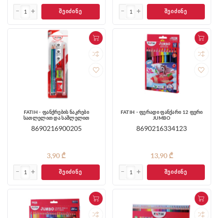
ᲨᲔᲘᲫᲘᲜᲔ
ᲨᲔᲘᲫᲘᲜᲔ
FATIH - ფანქრების ნაკრები
FATIH - ფერადი ფანქარი 12 ფერი
სათლელით და საშლელით
JUMBO
8690216900205
8690216334123
3,90 ₾
13,90 ₾
ᲨᲔᲘᲫᲘᲜᲔ
ᲨᲔᲘᲫᲘᲜᲔ