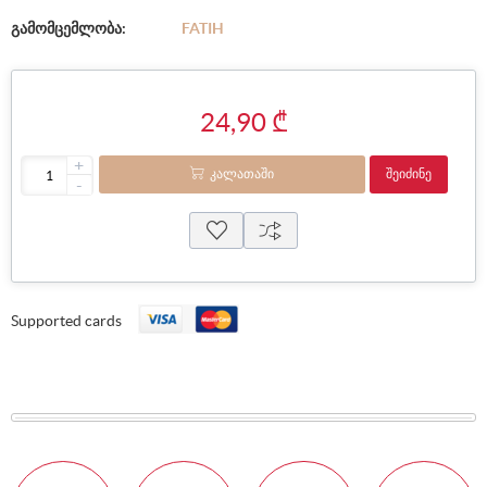
გამომცემლობა:
FATIH
24,90 ₾
+
ᲙᲐᲚᲐᲗᲐᲨᲘ
ᲨᲔᲘᲫᲘᲜᲔ
-
Supported cards