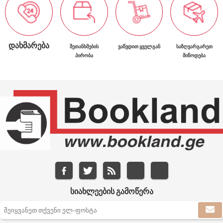
ᲓᲐᲮᲛᲐᲠᲔᲑᲐ
ᲨᲔᲗᲐᲜᲮᲛᲔᲑᲘᲡ
ᲕᲐᲬᲕᲓᲘᲗ ᲧᲕᲔᲚᲒᲐᲜ
ᲡᲐᲖᲦᲕᲐᲠᲒᲐᲠᲔᲗ
ᲞᲘᲠᲝᲑᲐ
ᲛᲘᲬᲝᲓᲔᲑᲐ
ᲡᲘᲐᲮᲚᲔᲔᲑᲘᲡ ᲒᲐᲛᲝᲬᲔᲠᲐ