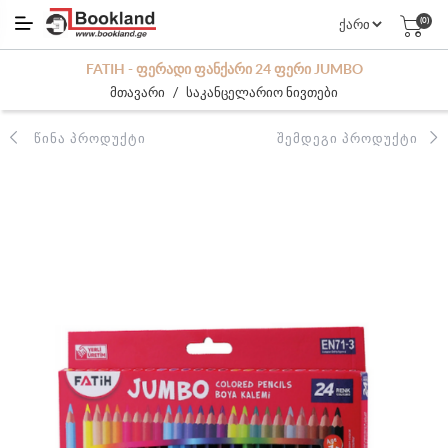
(0)
FATIH - ᲤᲔᲠᲐᲓᲘ ᲤᲐᲜᲥᲐᲠᲘ 24 ᲤᲔᲠᲘ JUMBO
/
მთავარი
საკანცელარიო ნივთები
ᲬᲘᲜᲐ ᲞᲠᲝᲓᲣᲥᲢᲘ
ᲨᲔᲛᲓᲔᲒᲘ ᲞᲠᲝᲓᲣᲥᲢᲘ