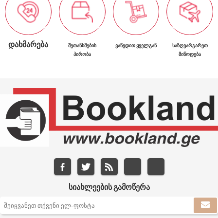
ᲓᲐᲮᲛᲐᲠᲔᲑᲐ
ᲨᲔᲗᲐᲜᲮᲛᲔᲑᲘᲡ
ᲕᲐᲬᲕᲓᲘᲗ ᲧᲕᲔᲚᲒᲐᲜ
ᲡᲐᲖᲦᲕᲐᲠᲒᲐᲠᲔᲗ
ᲞᲘᲠᲝᲑᲐ
ᲛᲘᲬᲝᲓᲔᲑᲐ
ᲡᲘᲐᲮᲚᲔᲔᲑᲘᲡ ᲒᲐᲛᲝᲬᲔᲠᲐ