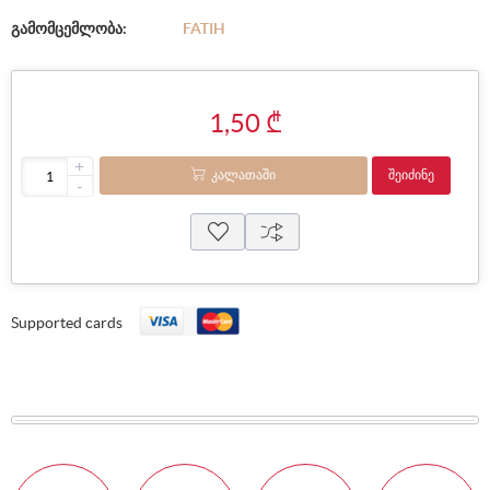
გამომცემლობა:
FATIH
1,50 ₾
+
ᲙᲐᲚᲐᲗᲐᲨᲘ
ᲨᲔᲘᲫᲘᲜᲔ
-
Supported cards