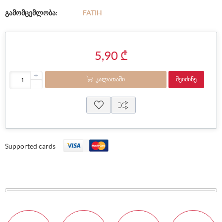
გამომცემლობა:
FATIH
5,90 ₾
+
ᲙᲐᲚᲐᲗᲐᲨᲘ
ᲨᲔᲘᲫᲘᲜᲔ
-
Supported cards