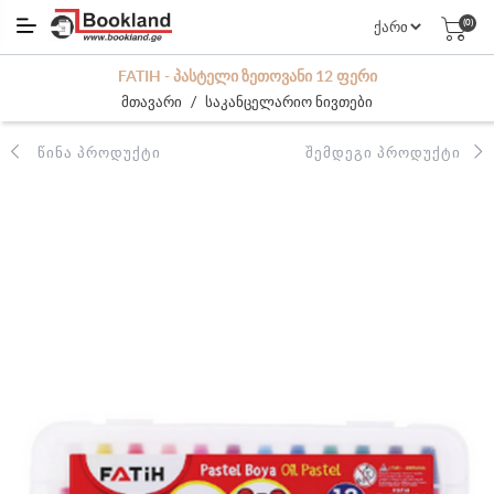
(0)
FATIH - ᲞᲐᲡᲢᲔᲚᲘ ᲖᲔᲗᲝᲕᲐᲜᲘ 12 ᲤᲔᲠᲘ
/
მთავარი
საკანცელარიო ნივთები
ᲬᲘᲜᲐ ᲞᲠᲝᲓᲣᲥᲢᲘ
ᲨᲔᲛᲓᲔᲒᲘ ᲞᲠᲝᲓᲣᲥᲢᲘ