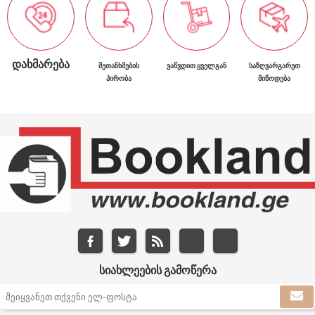
ᲓᲐᲮᲛᲐᲠᲔᲑᲐ
ᲨᲔᲗᲐᲜᲮᲛᲔᲑᲘᲡ
ᲕᲐᲬᲕᲓᲘᲗ ᲧᲕᲔᲚᲒᲐᲜ
ᲡᲐᲖᲦᲕᲐᲠᲒᲐᲠᲔᲗ
ᲞᲘᲠᲝᲑᲐ
ᲛᲘᲬᲝᲓᲔᲑᲐ
ᲡᲘᲐᲮᲚᲔᲔᲑᲘᲡ ᲒᲐᲛᲝᲬᲔᲠᲐ