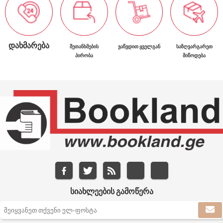
ᲓᲐᲮᲛᲐᲠᲔᲑᲐ
ᲨᲔᲗᲐᲜᲮᲛᲔᲑᲘᲡ
ᲕᲐᲬᲕᲓᲘᲗ ᲧᲕᲔᲚᲒᲐᲜ
ᲡᲐᲖᲦᲕᲐᲠᲒᲐᲠᲔᲗ
ᲞᲘᲠᲝᲑᲐ
ᲛᲘᲬᲝᲓᲔᲑᲐ
ᲡᲘᲐᲮᲚᲔᲔᲑᲘᲡ ᲒᲐᲛᲝᲬᲔᲠᲐ