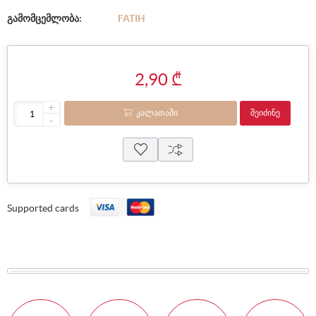
გამომცემლობა:
FATIH
2,90 ₾
+
ᲙᲐᲚᲐᲗᲐᲨᲘ
ᲨᲔᲘᲫᲘᲜᲔ
-
Supported cards