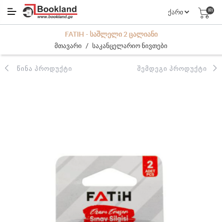
(0)
FATIH - ᲡᲐᲨᲚᲔᲚᲘ 2 ᲪᲐᲚᲘᲐᲜᲘ
/
მთავარი
საკანცელარიო ნივთები
ᲬᲘᲜᲐ ᲞᲠᲝᲓᲣᲥᲢᲘ
ᲨᲔᲛᲓᲔᲒᲘ ᲞᲠᲝᲓᲣᲥᲢᲘ