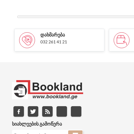
ᲓᲐᲮᲛᲐᲠᲔᲑᲐ
032 261 41 21
ᲡᲘᲐᲮᲚᲔᲔᲑᲘᲡ ᲒᲐᲛᲝᲬᲔᲠᲐ