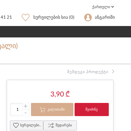
 41 21
Სურვილების Სია
(0)
Ანგარიში
ᲪᲐᲚᲘ)
ᲨᲔᲛᲓᲔᲒᲘ ᲞᲠᲝᲓᲣᲥᲢᲘ
3,90 ₾
+
ᲙᲐᲚᲐᲗᲐᲨᲘ
ᲨᲔᲘᲫᲘᲜᲔ
-
სურვილების სია
შედარება