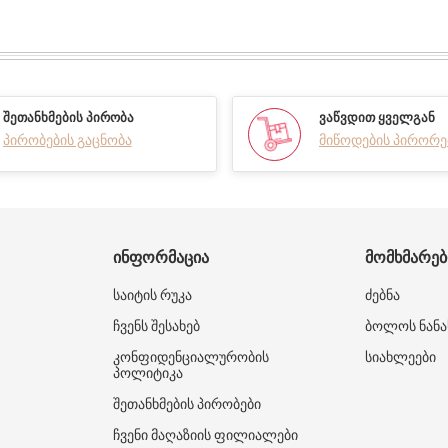
ᲨᲔᲗᲐᲜᲮᲛᲔᲑᲘᲡ ᲞᲘᲠᲝᲑᲐ
ᲕᲐᲬᲕᲓᲘᲗ ᲧᲕᲔᲚᲒᲐᲜ
პირობების გაცნობა
მიწოდების პირორე
ᲘᲜᲤᲝᲠᲛᲐᲪᲘᲐ
ᲛᲝᲛᲮᲛᲐᲠᲔ
საიტის რუკა
ძებნა
ჩვენს შესახებ
ბოლოს ნანა
კონფიდენციალურობის
სიახლეები
პოლიტიკა
შეთანხმების პირობები
ჩვენი მაღაზიის ფილიალები