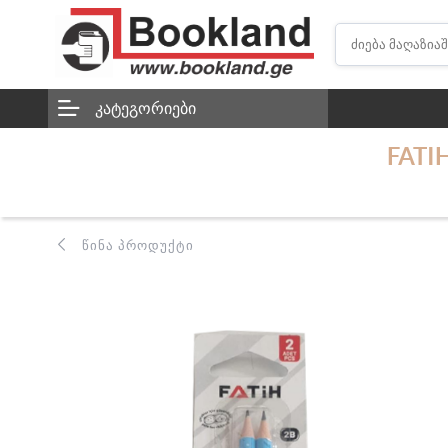
ᲙᲐᲢᲔᲒᲝᲠᲘᲔᲑᲘ
FATI
ᲬᲘᲜᲐ ᲞᲠᲝᲓᲣᲥᲢᲘ