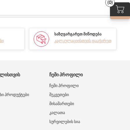
(0)
ᲡᲐᲖᲦᲕᲐᲠᲒᲐᲠᲔᲗ ᲛᲘᲬᲝᲓᲔᲑᲐ
ბი
კალკულაციისთვის დააჭირეთ
ᲑᲚᲘᲡᲗᲕᲘᲡ
ᲩᲔᲛᲘ ᲞᲠᲝᲤᲘᲚᲘ
ჩემი პროფილი
ხი პროდუქტები
შეკვეთები
მისამართები
კალათა
სურვილების სია